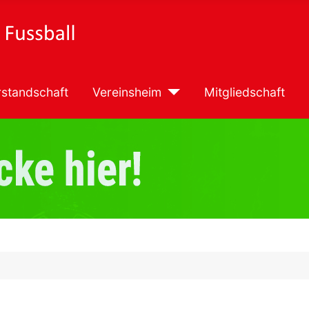
standschaft
Vereinsheim
Mitgliedschaft