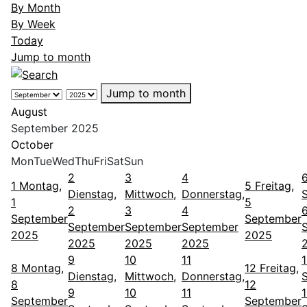
By Month
By Week
Today
Jump to month
Jump to month
August
September 2025
October
Mon
Tue
Wed
Thu
Fri
Sat
Sun
2
3
4
1
Montag,
5
Freitag,
Dienstag,
Mittwoch,
Donnerstag,
1
5
2
3
4
September
September
September
September
September
2025
2025
2025
2025
2025
9
10
11
8
Montag,
12
Freitag,
Dienstag,
Mittwoch,
Donnerstag,
8
12
9
10
11
September
September