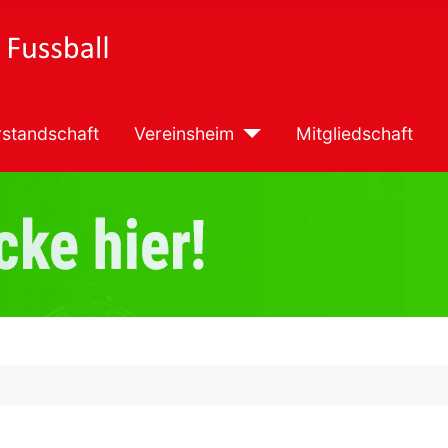
standschaft
Vereinsheim
Mitgliedschaft