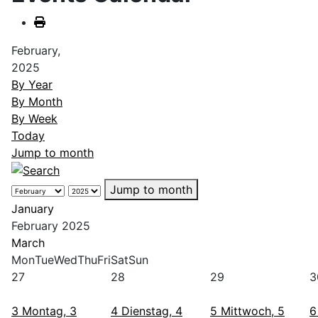
February,
2025
By Year
By Month
By Week
Today
Jump to month
Jump to month
January
February 2025
March
Mon
Tue
Wed
Thu
Fri
Sat
Sun
27
28
29
3
3
Montag, 3
4
Dienstag, 4
5
Mittwoch, 5
6