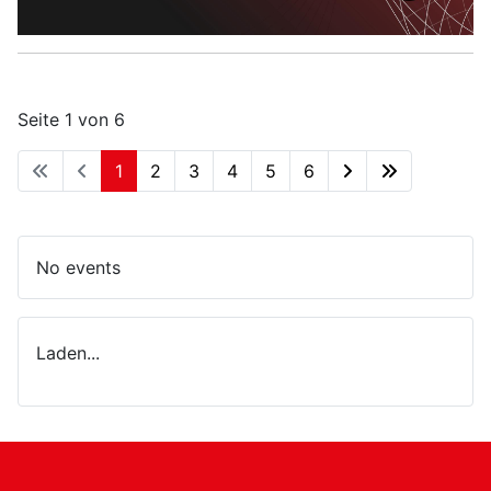
Seite 1 von 6
1
2
3
4
5
6
No events
Laden...